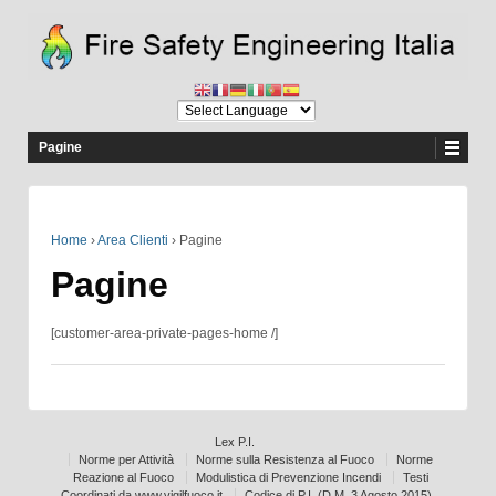
Pagine
Home
›
Area Clienti
›
Pagine
Pagine
[customer-area-private-pages-home /]
Lex P.I.
Norme per Attività
Norme sulla Resistenza al Fuoco
Norme
Reazione al Fuoco
Modulistica di Prevenzione Incendi
Testi
Coordinati da www.vigilfuoco.it
Codice di P.I. (D.M. 3 Agosto 2015)