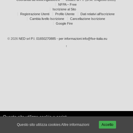
NFPA – Free
Iscrizione al Sito
Registrazione Utenti
Profilo Utente
Dati relativi all’Iscrizione
Cambia livello Iscrizione
Cancellazione Iscrizione
Google Fire
© 2026
NED srl P.I. 01650270885 - per informazioni info@fse-italia.eu
↑
Questo sito utilizza cookie e script
Le mie
esterni per migliorare la tua
Accetta
impostazioni
Questo sito utilizza cookies
Altre informazioni
Accetto
esperienza.