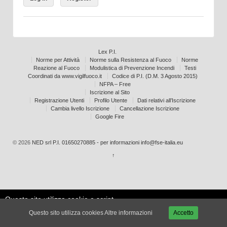
Lex P.I.
Norme per Attività
Norme sulla Resistenza al Fuoco
Norme
Reazione al Fuoco
Modulistica di Prevenzione Incendi
Testi
Coordinati da www.vigilfuoco.it
Codice di P.I. (D.M. 3 Agosto 2015)
NFPA – Free
Iscrizione al Sito
Registrazione Utenti
Profilo Utente
Dati relativi all’Iscrizione
Cambia livello Iscrizione
Cancellazione Iscrizione
Google Fire
© 2026
NED srl P.I. 01650270885 - per informazioni info@fse-italia.eu
↑
Questo sito utilizza cookie e script
Le mie
esterni per migliorare la tua
Accetta
impostazioni
Questo sito utilizza cookies
Altre informazioni
Accetto
esperienza.