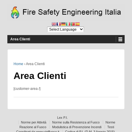
Area Clienti
Home
›
Area Clienti
Area Clienti
[customer-area /]
Lex P.I.
Norme per Attività
Norme sulla Resistenza al Fuoco
Norme
Reazione al Fuoco
Modulistica di Prevenzione Incendi
Testi
Coordinati da www.vigilfuoco.it
Codice di P.I. (D.M. 3 Agosto 2015)