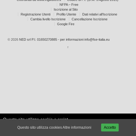
NFPA – Free
Iscrizione al Sito
Registrazione Utenti
Profilo Utente
Dati relativi all’Iscrizione
Cambia livello Iscrizione
Cancellazione Iscrizione
Google Fire
© 2026
NED srl P.I. 01650270885 - per informazioni info@fse-italia.eu
↑
Questo sito utilizza cookie e script
Le mie
esterni per migliorare la tua
Accetta
impostazioni
Questo sito utilizza cookies
Altre informazioni
Accetto
esperienza.