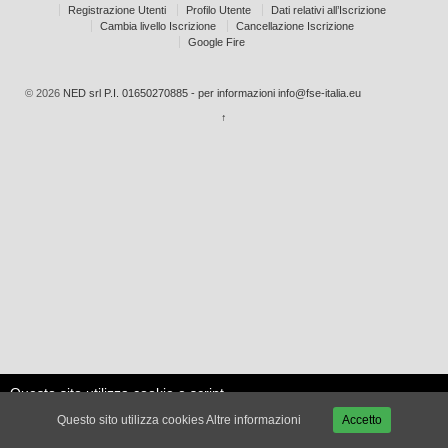
Registrazione Utenti
Profilo Utente
Dati relativi all’Iscrizione
Cambia livello Iscrizione
Cancellazione Iscrizione
Google Fire
© 2026
NED srl P.I. 01650270885 - per informazioni info@fse-italia.eu
↑
Questo sito utilizza cookie e script
Le mie
esterni per migliorare la tua
Accetta
impostazioni
Questo sito utilizza cookies
Altre informazioni
Accetto
esperienza.