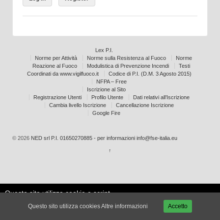
Lex P.I.
Norme per Attività
Norme sulla Resistenza al Fuoco
Norme
Reazione al Fuoco
Modulistica di Prevenzione Incendi
Testi
Coordinati da www.vigilfuoco.it
Codice di P.I. (D.M. 3 Agosto 2015)
NFPA – Free
Iscrizione al Sito
Registrazione Utenti
Profilo Utente
Dati relativi all’Iscrizione
Cambia livello Iscrizione
Cancellazione Iscrizione
Google Fire
© 2026
NED srl P.I. 01650270885 - per informazioni info@fse-italia.eu
↑
Questo sito utilizza cookie e script
Le mie
esterni per migliorare la tua
Accetta
impostazioni
Questo sito utilizza cookies
Altre informazioni
Accetto
esperienza.