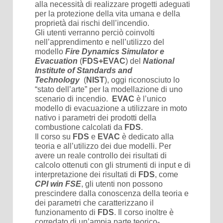
alla necessità di realizzare progetti adeguati
per la protezione della vita umana e della
proprietà dai rischi dell’incendio.
Gli utenti verranno perciò coinvolti
nell’apprendimento e nell’utilizzo del
modello
Fire Dynamics Simulator e
Evacuation
(
FDS+EVAC
) del
National
Institute of Standards and
Technology
(
NIST
), oggi riconosciuto lo
“stato dell’arte” per la modellazione di uno
scenario di incendio.
EVAC
è l’unico
modello di evacuazione a utilizzare in moto
nativo i parametri dei prodotti della
combustione calcolati da
FDS
.
Il corso su
FDS
e
EVAC
è dedicato alla
teoria e all’utilizzo dei due modelli. Per
avere un reale controllo dei risultati di
calcolo ottenuti con gli strumenti di input e di
interpretazione dei risultati di
FDS
, come
CPI win FSE
, gli utenti non possono
prescindere dalla conoscenza della teoria e
dei parametri che caratterizzano il
funzionamento di
FDS
. Il corso inoltre è
corredato di un’ampia parte teorico-