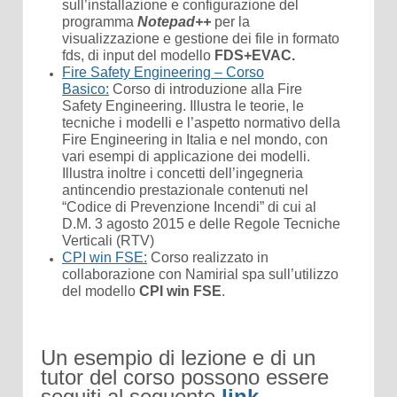
sull’installazione e configurazione del
programma
Notepad++
per la
visualizzazione e gestione dei file in formato
fds, di input del modello
FDS+EVAC.
Fire Safety Engineering – Corso
Basico
:
Corso di introduzione alla Fire
Safety Engineering. Illustra le teorie, le
tecniche i modelli e l’aspetto normativo della
Fire Engineering in Italia e nel mondo, con
vari esempi di applicazione dei modelli.
Illustra inoltre i concetti dell’ingegneria
antincendio prestazionale contenuti nel
“Codice di Prevenzione Incendi” di cui al
D.M. 3 agosto 2015 e delle Regole Tecniche
Verticali (RTV)
CPI win FSE
:
Corso realizzato in
collaborazione con Namirial spa sull’utilizzo
del modello
CPI win FSE
.
Un esempio di lezione e di un
tutor del corso possono essere
seguiti al seguente
link
.