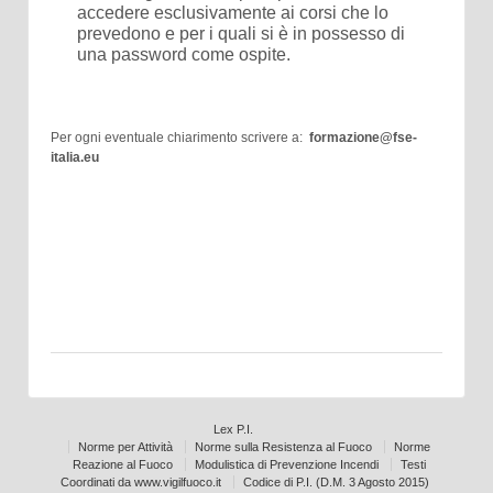
accedere esclusivamente ai corsi che lo
prevedono e per i quali si è in possesso di
una password come ospite.
Per ogni eventuale chiarimento scrivere a:
formazione@fse-
italia.eu
aaaa
aaaa
kkkk
http://www.fse-training.it/Formazione/
Lex P.I.
Norme per Attività
Norme sulla Resistenza al Fuoco
Norme
Reazione al Fuoco
Modulistica di Prevenzione Incendi
Testi
Coordinati da www.vigilfuoco.it
Codice di P.I. (D.M. 3 Agosto 2015)