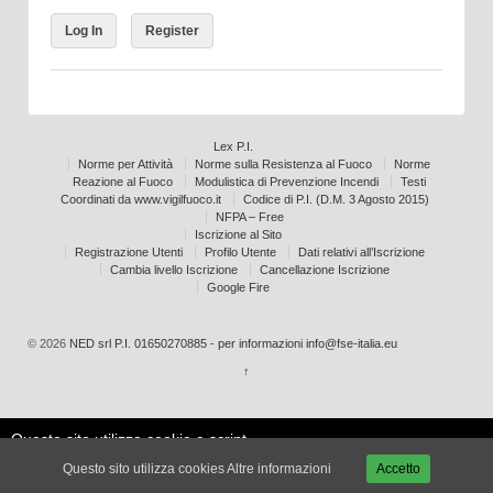
Log In
Register
Lex P.I.
Norme per Attività
Norme sulla Resistenza al Fuoco
Norme
Reazione al Fuoco
Modulistica di Prevenzione Incendi
Testi
Coordinati da www.vigilfuoco.it
Codice di P.I. (D.M. 3 Agosto 2015)
NFPA – Free
Iscrizione al Sito
Registrazione Utenti
Profilo Utente
Dati relativi all’Iscrizione
Cambia livello Iscrizione
Cancellazione Iscrizione
Google Fire
© 2026
NED srl P.I. 01650270885 - per informazioni info@fse-italia.eu
↑
Questo sito utilizza cookie e script
Le mie
esterni per migliorare la tua
Accetta
impostazioni
Questo sito utilizza cookies
Altre informazioni
Accetto
esperienza.