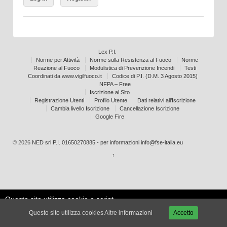
Lex P.I.
Norme per Attività
Norme sulla Resistenza al Fuoco
Norme
Reazione al Fuoco
Modulistica di Prevenzione Incendi
Testi
Coordinati da www.vigilfuoco.it
Codice di P.I. (D.M. 3 Agosto 2015)
NFPA – Free
Iscrizione al Sito
Registrazione Utenti
Profilo Utente
Dati relativi all’Iscrizione
Cambia livello Iscrizione
Cancellazione Iscrizione
Google Fire
© 2026
NED srl P.I. 01650270885 - per informazioni info@fse-italia.eu
↑
Questo sito utilizza cookie e script
Le mie
esterni per migliorare la tua
Accetta
impostazioni
Questo sito utilizza cookies
Altre informazioni
Accetto
esperienza.