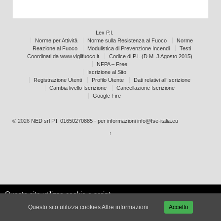
Lex P.I.
Norme per Attività
Norme sulla Resistenza al Fuoco
Norme
Reazione al Fuoco
Modulistica di Prevenzione Incendi
Testi
Coordinati da www.vigilfuoco.it
Codice di P.I. (D.M. 3 Agosto 2015)
NFPA – Free
Iscrizione al Sito
Registrazione Utenti
Profilo Utente
Dati relativi all’Iscrizione
Cambia livello Iscrizione
Cancellazione Iscrizione
Google Fire
© 2026
NED srl P.I. 01650270885 - per informazioni info@fse-italia.eu
↑
Questo sito utilizza cookie e script
Le mie
esterni per migliorare la tua
Accetta
impostazioni
Questo sito utilizza cookies
Altre informazioni
Accetto
esperienza.