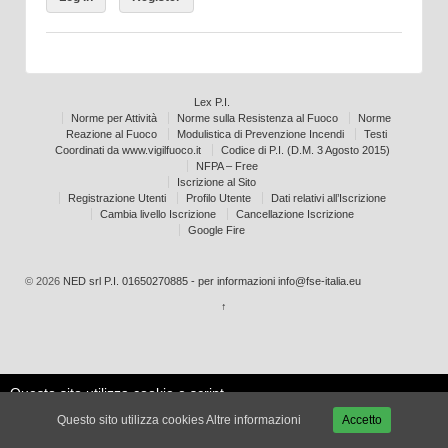
Lex P.I.
Norme per Attività
Norme sulla Resistenza al Fuoco
Norme
Reazione al Fuoco
Modulistica di Prevenzione Incendi
Testi
Coordinati da www.vigilfuoco.it
Codice di P.I. (D.M. 3 Agosto 2015)
NFPA – Free
Iscrizione al Sito
Registrazione Utenti
Profilo Utente
Dati relativi all’Iscrizione
Cambia livello Iscrizione
Cancellazione Iscrizione
Google Fire
© 2026
NED srl P.I. 01650270885 - per informazioni info@fse-italia.eu
↑
Questo sito utilizza cookie e script
Le mie
esterni per migliorare la tua
Accetta
impostazioni
Questo sito utilizza cookies
Altre informazioni
Accetto
esperienza.