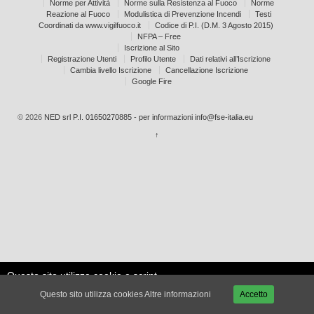
Norme per Attività
Norme sulla Resistenza al Fuoco
Norme
Reazione al Fuoco
Modulistica di Prevenzione Incendi
Testi
Coordinati da www.vigilfuoco.it
Codice di P.I. (D.M. 3 Agosto 2015)
NFPA – Free
Iscrizione al Sito
Registrazione Utenti
Profilo Utente
Dati relativi all’Iscrizione
Cambia livello Iscrizione
Cancellazione Iscrizione
Google Fire
© 2026
NED srl P.I. 01650270885 - per informazioni info@fse-italia.eu
↑
Questo sito utilizza cookie e script
Le mie
esterni per migliorare la tua
Accetta
impostazioni
Questo sito utilizza cookies
Altre informazioni
Accetto
esperienza.