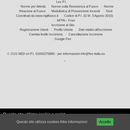
Lex P.I.
Norme per Attività
Norme sulla Resistenza al Fuoco
Norme
Reazione al Fuoco
Modulistica di Prevenzione Incendi
Testi
Coordinati da www.vigilfuoco.it
Codice di P.I. (D.M. 3 Agosto 2015)
NFPA – Free
Iscrizione al Sito
Registrazione Utenti
Profilo Utente
Dati relativi all’Iscrizione
Cambia livello Iscrizione
Cancellazione Iscrizione
Google Fire
© 2026
NED srl P.I. 01650270885 - per informazioni info@fse-italia.eu
↑
Questo sito utilizza cookie e script
Le mie
esterni per migliorare la tua
Accetta
impostazioni
Questo sito utilizza cookies
Altre informazioni
Accetto
esperienza.