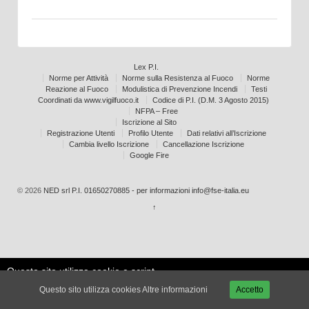
Lex P.I.
Norme per Attività
Norme sulla Resistenza al Fuoco
Norme
Reazione al Fuoco
Modulistica di Prevenzione Incendi
Testi
Coordinati da www.vigilfuoco.it
Codice di P.I. (D.M. 3 Agosto 2015)
NFPA – Free
Iscrizione al Sito
Registrazione Utenti
Profilo Utente
Dati relativi all’Iscrizione
Cambia livello Iscrizione
Cancellazione Iscrizione
Google Fire
© 2026
NED srl P.I. 01650270885 - per informazioni info@fse-italia.eu
↑
Questo sito utilizza cookie e script
Le mie
esterni per migliorare la tua
Accetta
impostazioni
Questo sito utilizza cookies
Altre informazioni
Accetto
esperienza.