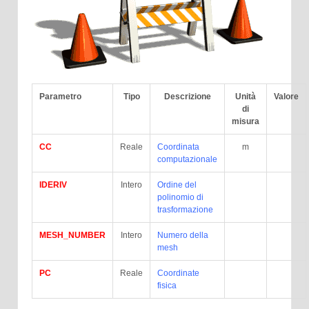
Parametro
Tipo
Descrizione
Unità
Valore
di
misura
CC
Reale
Coordinata
m
computazionale
IDERIV
Intero
Ordine del
polinomio di
trasformazione
MESH_NUMBER
Intero
Numero della
mesh
PC
Reale
Coordinate
fisica