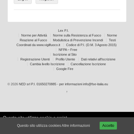
Lex P.I.
Norme per Attività
Norme sulla Resistenza al Fuoco
Norme
Reazione al Fuoco
Modulistica di Prevenzione Incendi
Testi
Coordinati da www.vigilfuoco.it
Codice di P.I. (D.M. 3 Agosto 2015)
NFPA – Free
Iscrizione al Sito
Registrazione Utenti
Profilo Utente
Dati relativi all’Iscrizione
Cambia livello Iscrizione
Cancellazione Iscrizione
Google Fire
© 2026
NED srl P.I. 01650270885 - per informazioni info@fse-italia.eu
↑
Questo sito utilizza cookie e script
Le mie
esterni per migliorare la tua
Accetta
impostazioni
Questo sito utilizza cookies
Altre informazioni
Accetto
esperienza.