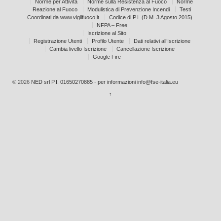
Norme per Attività
Norme sulla Resistenza al Fuoco
Norme
Reazione al Fuoco
Modulistica di Prevenzione Incendi
Testi
Coordinati da www.vigilfuoco.it
Codice di P.I. (D.M. 3 Agosto 2015)
NFPA – Free
Iscrizione al Sito
Registrazione Utenti
Profilo Utente
Dati relativi all’Iscrizione
Cambia livello Iscrizione
Cancellazione Iscrizione
Google Fire
© 2026
NED srl P.I. 01650270885 - per informazioni info@fse-italia.eu
↑