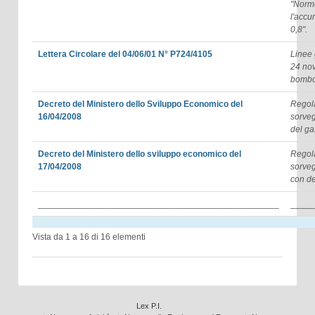
"Norme
l'accu
0,8".
Lettera Circolare del 04/06/01 N° P724/4105
Linee 
24 nov
bombol
Decreto del Ministero dello Sviluppo Economico del
Regola
16/04/2008
sorveg
del ga
Decreto del Ministero dello sviluppo economico del
Regola
17/04/2008
sorveg
con de
_________________________________________________
_____
Vista da 1 a 16 di 16 elementi
Lex P.I.