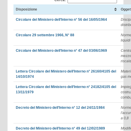
Disposizione
Ogget
Circolare del Ministero dell’Interno n° 56 del 16/05/1964
Discip
distri
Circolare 29 settembre 1966, N° 88
Norme 
liquid
Circolare del Ministero dell’Interno n° 47 del 03/06/1969
Centra
mezzo 
risca
Lettera Circolare del Ministero dell’Interno n° 26160/4105 del
Materi
14/10/1974
gas m
Lettera Circolare del Ministero dell’Interno n° 24182/4105 del
Impieg
13/11/1979
costru
combus
Decreto del Ministero dell’Interno n° 12 del 24/11/1984
Norme 
l'accu
a 0,8
Decreto del Ministero dell’Interno n° 49 del 12/02/1989
Modifi