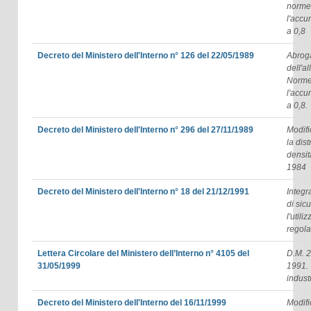
norme 
l'accu
a 0,8
Decreto del Ministero dell'Interno n° 126 del 22/05/1989
Abroga
dell'a
Norme 
l'accu
a 0,8.
Decreto del Ministero dell'Interno n° 296 del 27/11/1989
Modifi
la dis
densit
1984
Decreto del Ministero dell'Interno n° 18 del 21/12/1991
Integr
di sic
l'util
regola
Lettera Circolare del Ministero dell’Interno n° 4105 del
D.M. 
31/05/1999
1991. 
indust
Decreto del Ministero dell'Interno del 16/11/1999
Modifi