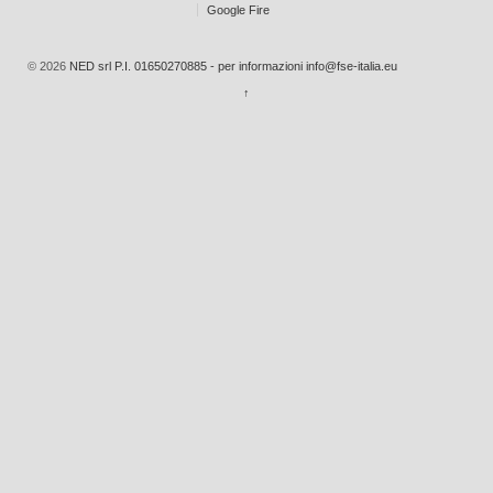
Google Fire
© 2026
NED srl P.I. 01650270885 - per informazioni info@fse-italia.eu
↑