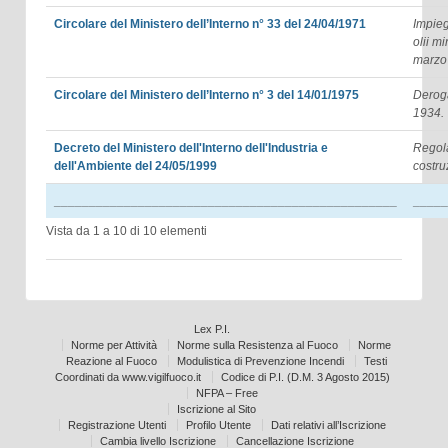
Circolare del Ministero dell’Interno n° 33 del 24/04/1971
Impieg
olii m
marzo
Circolare del Ministero dell’Interno n° 3 del 14/01/1975
Deroga
1934.
Decreto del Ministero dell'Interno dell'Industria e
Regola
dell'Ambiente del 24/05/1999
costruz
_________________________________________________
_____
Vista da 1 a 10 di 10 elementi
Lex P.I.
Norme per Attività
Norme sulla Resistenza al Fuoco
Norme
Reazione al Fuoco
Modulistica di Prevenzione Incendi
Testi
Coordinati da www.vigilfuoco.it
Codice di P.I. (D.M. 3 Agosto 2015)
NFPA – Free
Iscrizione al Sito
Registrazione Utenti
Profilo Utente
Dati relativi all’Iscrizione
Cambia livello Iscrizione
Cancellazione Iscrizione