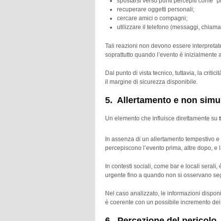
spostarsi verso punti percepiti come “p
recuperare oggetti personali;
cercare amici o compagni;
utilizzare il telefono (messaggi, chiama
Tali reazioni non devono essere interpretat
soprattutto quando l’evento è inizialmen
Dal punto di vista tecnico, tuttavia, la cri
il margine di sicurezza disponibile.
5. Allertamento e non simul
Un elemento che influisce direttamente su
t
In assenza di un allertamento tempestivo e
percepiscono l’evento prima, altre dopo, e 
In contesti sociali, come bar e locali serali
urgente fino a quando non si osservano seg
Nel caso analizzato, le informazioni dispo
è coerente con un possibile incremento de
6. Percezione del pericolo