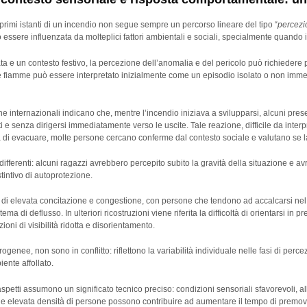
primi istanti di un incendio non segue sempre un percorso lineare del tipo “
percezi
ò essere influenzata da molteplici fattori ambientali e sociali, specialmente quando 
a e un contesto festivo, la percezione dell’anomalia e del pericolo può richiedere 
lle fiamme può essere interpretato inizialmente come un episodio isolato o non i
he internazionali indicano che, mentre l’incendio iniziava a svilupparsi, alcuni pres
e senza dirigersi immediatamente verso le uscite. Tale reazione, difficile da interpr
rima di evacuare, molte persone cercano conferme dal contesto sociale e valutano se 
fferenti: alcuni ragazzi avrebbero percepito subito la gravità della situazione e av
intivo di autoprotezione.
 di elevata concitazione e congestione, con persone che tendono ad accalcarsi nel 
a di deflusso. In ulteriori ricostruzioni viene riferita la difficoltà di orientarsi in p
zioni di visibilità ridotta e disorientamento.
enee, non sono in conflitto: riflettono la variabilità individuale nelle fasi di per
ente affollato.
petti assumono un significato tecnico preciso: condizioni sensoriali sfavorevoli, 
o e elevata densità di persone possono contribuire ad aumentare il tempo di prem