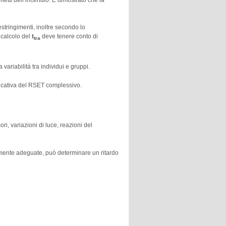
ffetti dell’incendio. È dimostrato che la
estringimenti, inoltre secondo lo
l calcolo del
t
deve tenere conto di
tra
ariabilità tra individui e gruppi.
icativa del RSET complessivo.
, variazioni di luce, reazioni del
mente adeguate, può determinare un ritardo