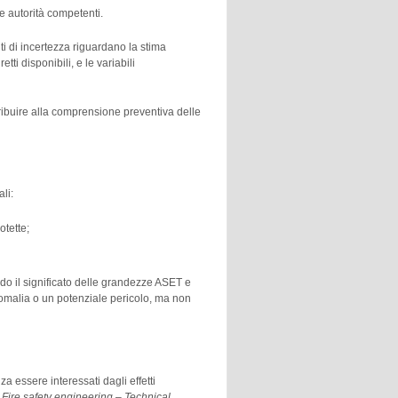
le autorità competenti.
nti di incertezza riguardano la stima
tti disponibili, e le variabili
tribuire alla comprensione preventiva delle
li:
otette;
ndo il significato delle grandezze ASET e
nomalia o un potenziale pericolo, ma non
a essere interessati dagli effetti
8
Fire safety engineering – Technical