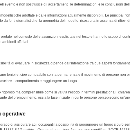
ell’evento e non sostituisce gli accertamenti, le determinazioni e le conclusioni del
i modellistiche adottate e dalle informazioni attualmente disponibili. Le principali fo
 da fonti giornalistiche, la geometria del modello, ricostruita in assenza di rilievi dire
pretate nel contesto delle assunzioni esplicitate nel testo e hanno lo scopo di con
n ambienti affollati.
sibilità di evacuare in sicurezza dipende dall’interazione tra due aspetti fondamenta
mane tenibile, cioè compatibile con la permanenza e il movimento di persone non pr
 lasciare il compartimento e raggiungere un luogo
do rigoroso ma comprensibile come si valuta l’esodo in termini prestazionali, chiare
nante del premovimento, ossia la fase iniziale in cui le persone percepiscono un’a
i operative
 grado di assicurare agli occupanti la possibilità di raggiungere un luogo sicuro senz
/TR 13387-8
Life safety – Occupant behaviour, location and condition
; ISO/TR 1673