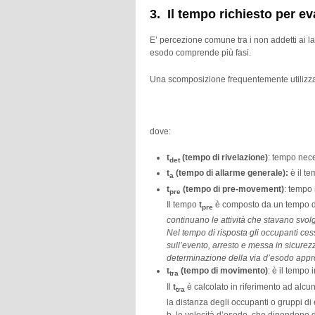
3. Il tempo richiesto per e
E’ percezione comune tra i non addetti ai la
esodo comprende più fasi.
Una scomposizione frequentemente utilizzat
dove:
t
(tempo di rivelazione)
: tempo nece
det
t
(tempo di allarme generale):
è il t
a
t
(tempo di pre-movement)
: tempo 
pre
Il tempo
t
è composto da un tempo 
pre
continuano le attività che stavano svol
Nel tempo di risposta gli occupanti cess
sull’evento, arresto e messa in sicurez
determinazione della via d’esodo approp
t
(tempo di movimento)
: è il tempo
tra
Il
t
è calcolato in riferimento ad alcun
tra
la distanza degli occupanti o gruppi di 