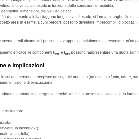
lla tipologia degli occupanti e dalle loro interazioni con l’ambiente costruito e gli e
olmente la velocità d’esodo in funzione delle condizioni di visibilità;
 geometria, dimensioni, dislivelli ed ostacoli.
ifici densamente affollati fuggono lungo le vie d’esodo, si formano lunghe file nei r
ogetto presi in esame, alcuni percorsi possono diventare impercorribili o bloccati. I
n scenari reali alcune fasi possono sovrapporsi parzialmente e presentare un’ampia v
ertamento efficace, le componenti
t
e
t
possono rappresentare una quota signif
det
pre
ne e implicazioni
to in cui una persona percepisce un segnale anomalo (ad esempio fumo, odore, rumori
tamente l’azione di evacuazione.
mportamento umano in emergenza perché, anche in presenza di vie di esodo formal
ici includono:
gravità;
davvero un incendio?”);
nale, amici, folla);