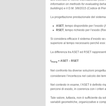
information on methods for evaluating beh
buildings
) e il D.M. 3/8/2015 (Codice di Pre
La progettazione prestazionale del sistema d
ASET
, tempo disponibile per l’esodo 
RSET
, tempo richiesto per l’esodo (R
Si considera efficace il sistema d’esodo se
superiore al tempo necessario perché essi p
La differenza tra ASET ed RSET rappresenta 
t
= ASET – RSET
marg
Nel confronto tra diverse soluzioni progettu
considerare l’incertezza nel calcolo dei t
Nel contesto in esame, l’ASET è definito ris
percorsi di esodo, in coerenza con i criteri a
Tale valore, tuttavia, non è sufficiente da 
variabili geometriche, organizzative e comp