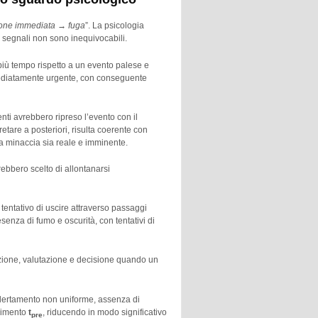
one immediata → fuga
”. La psicologia
i segnali non sono inequivocabili.
più tempo rispetto a un evento palese e
mmediatamente urgente, con conseguente
enti avrebbero ripreso l’evento con il
etare a posteriori, risulta coerente con
la minaccia sia reale e imminente.
rebbero scelto di allontanarsi
tentativo di uscire attraverso passaggi
resenza di fumo e oscurità, con tentativi di
cezione, valutazione e decisione quando un
allertamento non uniforme, assenza di
ovimento
t
, riducendo in modo significativo
pre