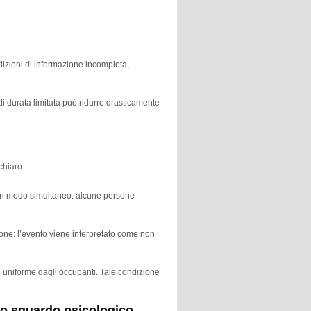
dizioni di informazione incompleta,
di durata limitata può ridurre drasticamente
chiaro.
 in modo simultaneo: alcune persone
zione: l’evento viene interpretato come non
o uniforme dagli occupanti. Tale condizione
no sguardo psicologico