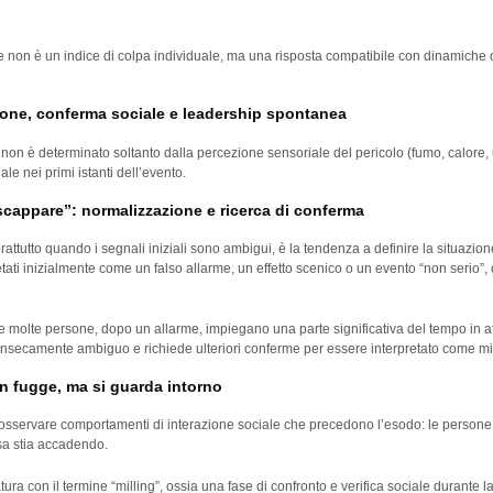
iale non è un indice di colpa individuale, ma una risposta compatibile con dinamic
azione, conferma sociale e leadership spontanea
ne non è determinato soltanto dalla percezione sensoriale del pericolo (fumo, calore
le nei primi istanti dell’evento.
i scappare”: normalizzazione e ricerca di conferma
tutto quando i segnali iniziali sono ambigui, è la tendenza a definire la situazio
ati inizialmente come un falso allarme, un effetto scenico o un evento “non serio”,
molte persone, dopo un allarme, impiegano una parte significativa del tempo in att
rinsecamente ambiguo e richiede ulteriori conferme per essere interpretato come mi
non fugge, ma si guarda intorno
sservare comportamenti di interazione sociale che precedono l’esodo: le persone s
sa stia accadendo.
ra con il termine “milling”, ossia una fase di confronto e verifica sociale durante la