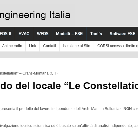
FDS 6
EVAC
WFDS
Modelli – FSE
Tool’s
Software FSE
ti Antincendio
Link
Contatti
Iscrizione al Sito
CORSI accesso diretto 
onstellation” – Crans-Montana (CH)
odo del locale “Le Constellati
ppresenta il prodotto del lavoro indipendente dell’Arch. Martina Bellomia e
NON
cos
ivulgazione tecnico-scientifica ed è basato su un’attività di analisi indipendente, 