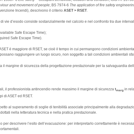
aviour and movement of people
; BS 7974-6
The application of fire safety engineering
venzione Incendi), descrivono il criterio
ASET > RSET
.
i vie d’esodo consiste sostanzialmente nel calcolo e nel confronto tra due intervalli
(Available Safe Escape Time);
equired Safe Escape Time).
 ASET è maggiore di RSET, se cioè il tempo in cui permangono condizioni ambientali
ossano raggiungere un luogo sicuro, non soggetto a tali condizioni ambientali sfav
il margine di sicurezza della progettazione prestazionale per la salvaguardia della
ali, il professionista antincendio rende massimo il margine di sicurezza
t
in rel
marg
empi di ASET ed RSET.
petto al superamento di soglie di tenibilità associate principalmente alla degradazi
dottati nella letteratura tecnica e nella pratica prestazionale.
solo per descrivere l’esito dell’evacuazione: per interpretarlo correttamente è neces
ortamentali.