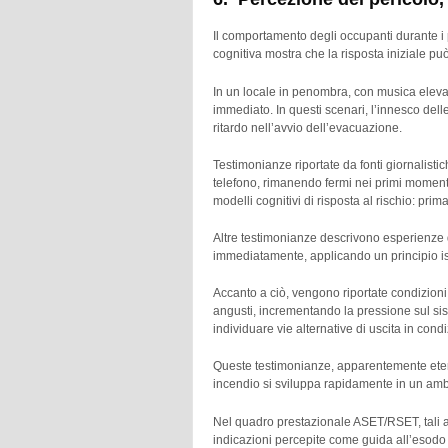
Il comportamento degli occupanti durante i 
cognitiva mostra che la risposta iniziale pu
In un locale in penombra, con musica elevat
immediato. In questi scenari, l’innesco de
ritardo nell’avvio dell’evacuazione.
Testimonianze riportate da fonti giornalistic
telefono, rimanendo fermi nei primi momenti 
modelli cognitivi di risposta al rischio: p
Altre testimonianze descrivono esperienze di
immediatamente, applicando un principio ist
Accanto a ciò, vengono riportate condizioni
angusti, incrementando la pressione sul sistem
individuare vie alternative di uscita in condi
Queste testimonianze, apparentemente eterog
incendio si sviluppa rapidamente in un ambi
Nel quadro prestazionale ASET/RSET, tali as
indicazioni percepite come guida all’esod