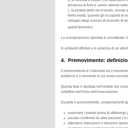
b. le velocità d’esodo, che dipendono da
presenza di fumi e calore rallenta notev
c. la portata delle vie d’esodo, dovuta a
Nella realtà, quando gli occupanti di ed
sviluppo degli scenari di incendio di pr
questi fenomeni.
La scomposizione riportata è concettuale: i
In ambienti affollati e in assenza di un all
4. Premovimento: definizio
Il premovimento è l’intervallo tra il momen
pubblico) e il momento in cui avvia concre
Questa fase è studiata nell’ambito del co
collettivo nell’inizio dell’evacuazione.
Durante il premovimento, comportamenti tip
osservare l’evento prima di attribuirgli 
cercare conferme da altre persone (“è 
attendere indicazioni o istruzioni (perso