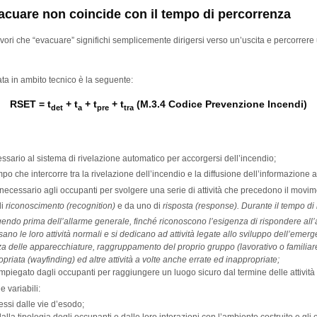
vacuare non coincide con il tempo di percorrenza
vori che “evacuare” significhi semplicemente dirigersi verso un’uscita e percorrere un
a in ambito tecnico è la seguente:
RSET = t
+ t
+ t
+ t
(M.3.4 Codice Prevenzione Incendi)
det
a
pre
tra
ssario al sistema di rivelazione automatico per accorgersi dell’incendio;
empo che intercorre tra la rivelazione dell’incendio e la diffusione dell’informazione 
necessario agli occupanti per svolgere una serie di attività che precedono il movime
di
riconoscimento (recognition)
e da uno di
risposta (response). Durante il tempo di
gendo prima dell’allarme generale, finché riconoscono l’esigenza di rispondere all’
ano le loro attività normali e si dedicano ad attività legate allo sviluppo dell’emerg
za delle apparecchiature, raggruppamento del proprio gruppo (lavorativo o familiare),
riata (wayfinding) ed altre attività a volte anche errate ed inappropriate;
 impiegato dagli occupanti per raggiungere un luogo sicuro dal termine delle attivit
e variabili:
essi dalle vie d’esodo;