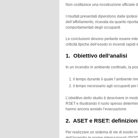
Non costituisce una ricostruzione ufficiale d
I risultati presentati dipendono dalle ipotes
dell’affollamento, ricavata da quanto riportato
comportamentali degli occupanti.
Le conclusioni devono pertanto essere inter
criticità tipiche dell’esodo in incendi rapidi i
1. Obiettivo dell’analisi
In un incendio in ambiente confinato, la pos
il tempo durante il quale l’ambiente ri
il tempo necessario agli occupanti per
L’obiettivo dello studio è descrivere in mo
RSET e illustrando il ruolo spesso determi
hanno ancora avviato l’evacuazione.
2. ASET e RSET: definizion
Per realizzare un sistema di vie di esodo in
dell’incendio le norme internazionali (ISO