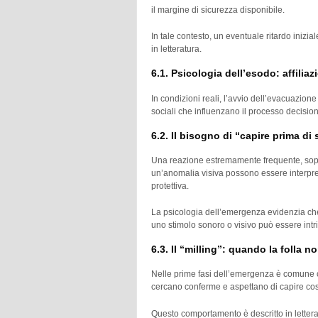
il margine di sicurezza disponibile.
In tale contesto, un eventuale ritardo iniz
in letteratura.
6.1. Psicologia dell’esodo: affili
In condizioni reali, l’avvio dell’evacuazio
sociali che influenzano il processo decisiona
6.2. Il bisogno di “capire prima d
Una reazione estremamente frequente, soprat
un’anomalia visiva possono essere interpret
protettiva.
La psicologia dell’emergenza evidenzia che 
uno stimolo sonoro o visivo può essere int
6.3. Il “milling”: quando la folla 
Nelle prime fasi dell’emergenza è comune o
cercano conferme e aspettano di capire co
Questo comportamento è descritto in letteratu