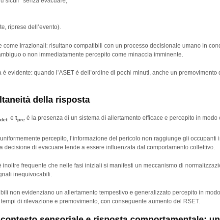
iù sicuri” senza evacuare;
te, riprese dell’evento).
e come irrazionali: risultano compatibili con un processo decisionale umano in con
te ambiguo o non immediatamente percepito come minaccia imminente.
ticità è evidente: quando l’ASET è dell’ordine di pochi minuti, anche un premovimento 
taneità della risposta
e
t
è la presenza di un sistema di allertamento efficace e percepito in modo 
det
pre
 uniformemente percepito, l’informazione del pericolo non raggiunge gli occupanti
la decisione di evacuare tende a essere influenzata dal comportamento collettivo.
, è inoltre frequente che nelle fasi iniziali si manifesti un meccanismo di normalizza
nali inequivocabili.
nibili non evidenziano un allertamento tempestivo e generalizzato percepito in mod
i tempi di rilevazione e premovimento, con conseguente aumento del RSET.
, contesto sensoriale e risposta comportamentale: u