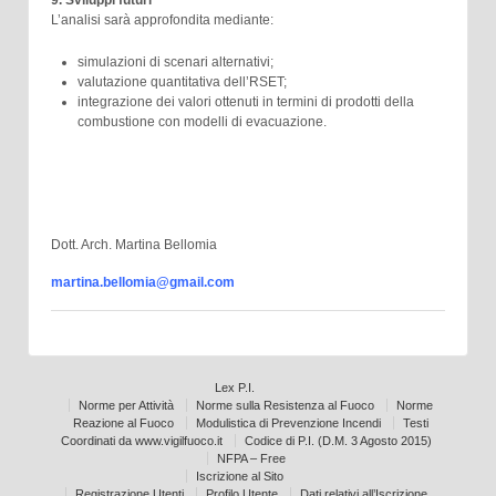
9. Sviluppi futuri
L’analisi sarà approfondita mediante:
simulazioni di scenari alternativi;
valutazione quantitativa dell’RSET;
integrazione dei valori ottenuti in termini di prodotti della
combustione con modelli di evacuazione.
Dott. Arch. Martina Bellomia
martina.bellomia@gmail.com
Lex P.I.
Norme per Attività
Norme sulla Resistenza al Fuoco
Norme
Reazione al Fuoco
Modulistica di Prevenzione Incendi
Testi
Coordinati da www.vigilfuoco.it
Codice di P.I. (D.M. 3 Agosto 2015)
NFPA – Free
Iscrizione al Sito
Registrazione Utenti
Profilo Utente
Dati relativi all’Iscrizione