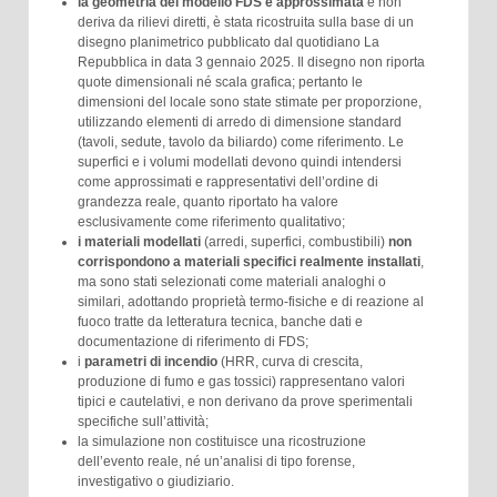
la geometria del modello FDS è approssimata
e non
deriva da rilievi diretti, è stata ricostruita sulla base di un
disegno planimetrico pubblicato dal quotidiano La
Repubblica in data 3 gennaio 2025. Il disegno non riporta
quote dimensionali né scala grafica; pertanto le
dimensioni del locale sono state stimate per proporzione,
utilizzando elementi di arredo di dimensione standard
(tavoli, sedute, tavolo da biliardo) come riferimento. Le
superfici e i volumi modellati devono quindi intendersi
come approssimati e rappresentativi dell’ordine di
grandezza reale, quanto riportato ha valore
esclusivamente come riferimento qualitativo;
i materiali modellati
(arredi, superfici, combustibili)
non
corrispondono a materiali specifici realmente installati
,
ma sono stati selezionati come materiali analoghi o
similari, adottando proprietà termo-fisiche e di reazione al
fuoco tratte da letteratura tecnica, banche dati e
documentazione di riferimento di FDS;
i
parametri di incendio
(HRR, curva di crescita,
produzione di fumo e gas tossici) rappresentano valori
tipici e cautelativi, e non derivano da prove sperimentali
specifiche sull’attività;
la simulazione non costituisce una ricostruzione
dell’evento reale, né un’analisi di tipo forense,
investigativo o giudiziario.