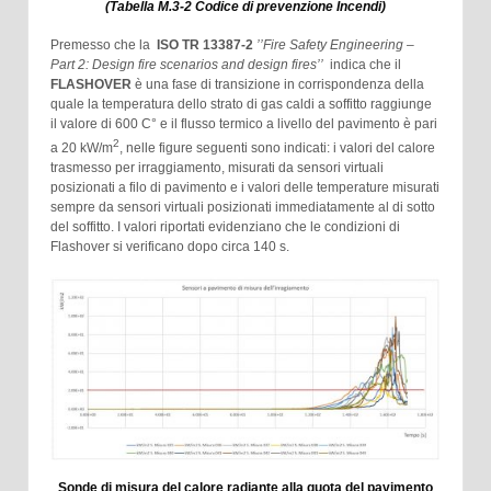
(Tabella M.3-2 Codice di prevenzione Incendi)
Premesso che la
ISO TR 13387-2
’’Fire Safety Engineering –
Part 2: Design fire scenarios and design fires’’
indica che il
FLASHOVER
è una fase di transizione in corrispondenza della
quale la temperatura dello strato di gas caldi a soffitto raggiunge
il valore di 600 C° e il flusso termico a livello del pavimento è pari
2
a 20 kW/m
, nelle figure seguenti sono indicati: i valori del calore
trasmesso per irraggiamento, misurati da sensori virtuali
posizionati a filo di pavimento e i valori delle temperature misurati
sempre da sensori virtuali posizionati immediatamente al di sotto
del soffitto. I valori riportati evidenziano che le condizioni di
Flashover si verificano dopo circa 140 s.
Sonde di misura del calore radiante alla quota del pavimento