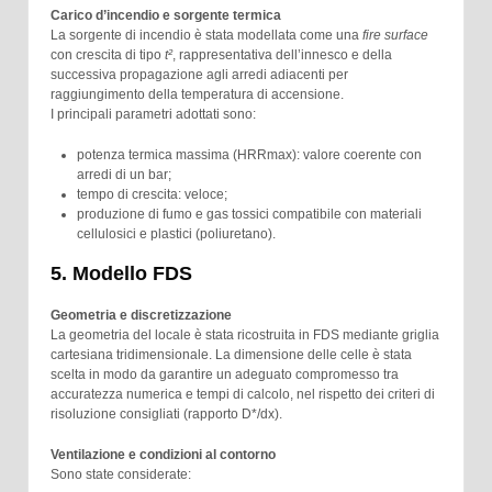
Carico d’incendio e sorgente termica
La sorgente di incendio è stata modellata come una
fire surface
con crescita di tipo
t²
, rappresentativa dell’innesco e della
successiva propagazione agli arredi adiacenti per
raggiungimento della temperatura di accensione.
I principali parametri adottati sono:
potenza termica massima (HRRmax): valore coerente con
arredi di un bar;
tempo di crescita: veloce;
produzione di fumo e gas tossici compatibile con materiali
cellulosici e plastici (poliuretano).
5. Modello FDS
Geometria e discretizzazione
La geometria del locale è stata ricostruita in FDS mediante griglia
cartesiana tridimensionale. La dimensione delle celle è stata
scelta in modo da garantire un adeguato compromesso tra
accuratezza numerica e tempi di calcolo, nel rispetto dei criteri di
risoluzione consigliati (rapporto D*/dx).
Ventilazione e condizioni al contorno
Sono state considerate: